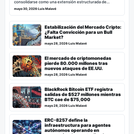
consolidarse como una extensión estructurada de…
mayo 30, 2026
·
Luis Malavé
Estabilización del Mercado Cripto:
¿Falta Convicción para un Bull
Market?
mayo 28, 2026
·
Luis Malavé
El mercado de criptomonedas
pierde 80.000 millones tras
nuevos ataques de EE.UU.
mayo 28, 2026
·
Luis Malavé
BlackRock Bitcoin ETF registra
salidas de $527 millones mientras
BTC cae de $75,000
mayo 28, 2026
·
Luis Malavé
ERC-8257 define la
infraestructura para agentes
autónomos operando en