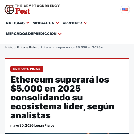
THE CRYPTOCURRENCY
Post
NOTICIAS
MERCADOS
APRENDER
MERCADOS DE PREDICCION
Inicio
Editor's Picks
Ethereum superará los $5.000 en 2025 consolidando su ecosi
EDITOR'S PICKS
Ethereum superará los
$5.000 en 2025
consolidando su
ecosistema líder, según
analistas
mayo 30, 2026
·
Logan Pierce