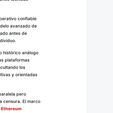
perativo confiable
 modelo avanzado de
rcado antes de
ndividuo.
o histórico análogo
as plataformas
ocultando los
itivas y orientadas
paralela pero
la censura. El marco
 Ethereum