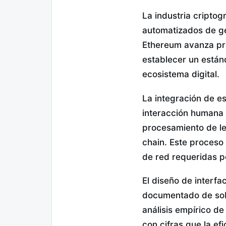
La industria criptog
automatizados de ge
Ethereum avanza pro
establecer un están
ecosistema digital.
La integración de e
interacción humana 
procesamiento de l
chain. Este proceso
de red requeridas po
El diseño de interfa
documentado de sobr
análisis empírico d
con cifras que la ef