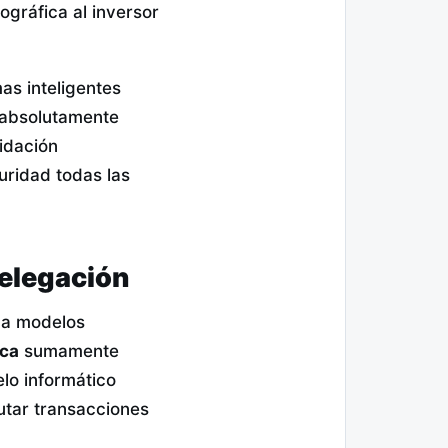
ográfica al inversor
as inteligentes
 absolutamente
idación
uridad todas las
delegación
l a modelos
ica
sumamente
elo informático
utar transacciones