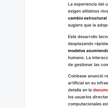
La experiencia del 
exigen altísimos ni
cambio estructural
sugiere que la adopc
Este desarrollo tec
desplazando rápidam
modelos asumiendo 
humano. La interacc
de gestionar las co
Coinbase anunció re
artificial en su infr
detalla en la
docume
los usuarios direct
computacionales es