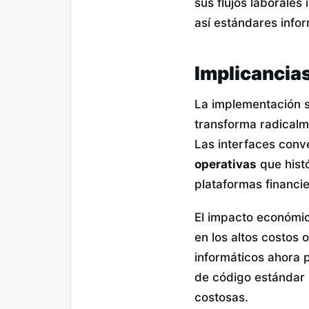
sus flujos laborales
así estándares info
Implicancias
La implementación s
transforma radicalme
Las interfaces conv
operativas
que histó
plataformas financie
El impacto económic
en los altos costos
informáticos ahora p
de código estándar 
costosas.