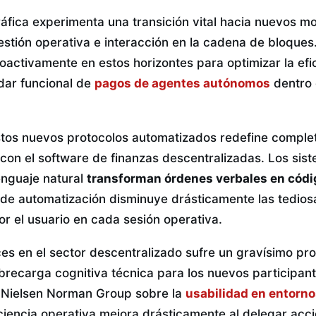
ráfica experimenta una transición vital hacia nuevos m
stión operativa e interacción en la cadena de bloques
activamente en estos horizontes para optimizar la efic
dar funcional de
pagos de agentes autónomos
dentro 
stos nuevos protocolos automatizados redefine comple
con el software de finanzas descentralizadas. Los sis
enguaje natural
transforman órdenes verbales en códi
 de automatización disminuye drásticamente las tedio
r el usuario en cada sesión operativa.
ces en el sector descentralizado sufre un gravísimo p
ecarga cognitiva técnica para los nuevos participant
e Nielsen Norman Group sobre la
usabilidad en entorn
iciencia operativa mejora drásticamente al delegar acc