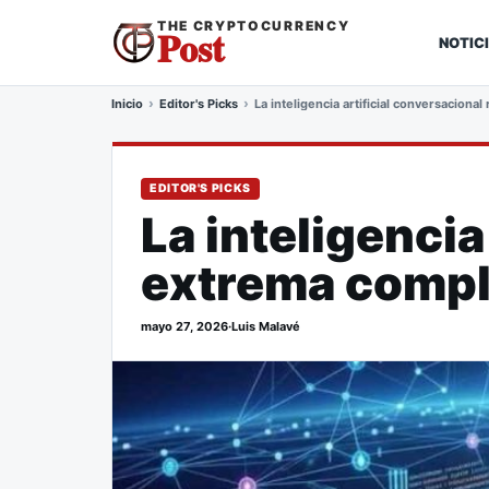
THE CRYPTOCURRENCY
Post
NOTIC
Inicio
Editor's Picks
La inteligencia artificial conversaciona
EDITOR'S PICKS
La inteligencia
extrema comple
mayo 27, 2026
·
Luis Malavé