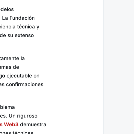
odelos
. La Fundación
iencia técnica y
de su extenso
tamente la
temas de
go
ejecutable on-
sas confirmaciones
roblema
es. Un riguroso
os Web3
demuestra
iones técnicas