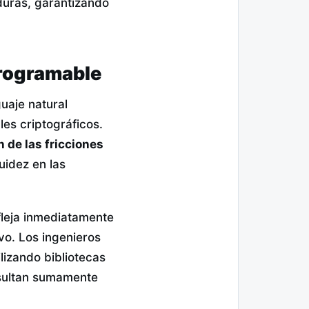
aduras, garantizando
programable
uaje natural
les criptográficos.
n de las fricciones
uidez en las
fleja inmediatamente
vo. Los ingenieros
lizando bibliotecas
esultan sumamente