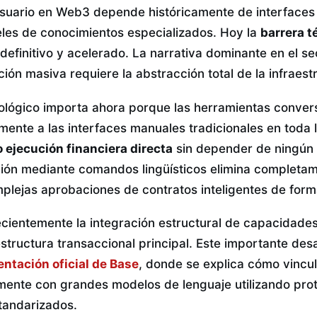
usuario en Web3 depende históricamente de interface
veles de conocimientos especializados. Hoy la
barrera t
definitivo y acelerado. La narrativa dominante en el se
ión masiva requiere la abstracción total de la infraes
nológico importa ahora porque las herramientas conver
ente a las interfaces manuales tradicionales en toda l
ejecución financiera directa
sin depender de ningún 
ión mediante comandos lingüísticos elimina completam
mplejas aprobaciones de contratos inteligentes de for
cientemente la integración estructural de capacidades 
aestructura transaccional principal. Este importante des
ntación oficial de Base
, donde se explica cómo vincul
amente con grandes modelos de lenguaje utilizando pro
tandarizados.