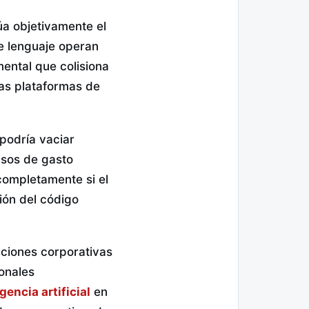
úa objetivamente el
e lenguaje operan
mental que colisiona
las plataformas de
podría vaciar
isos de gasto
 completamente si el
ión del código
aciones corporativas
onales
igencia artificial
en