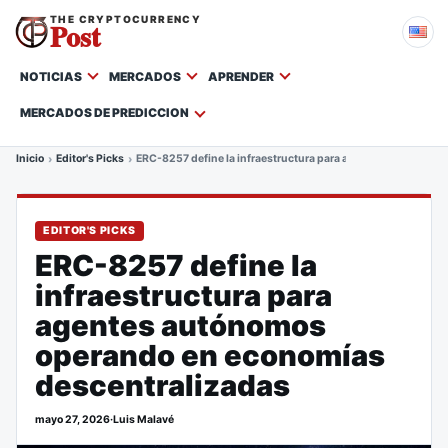
THE CRYPTOCURRENCY
Post
NOTICIAS
MERCADOS
APRENDER
MERCADOS DE PREDICCION
Inicio
Editor's Picks
ERC-8257 define la infraestructura para agentes autónomos
EDITOR'S PICKS
ERC-8257 define la
infraestructura para
agentes autónomos
operando en economías
descentralizadas
mayo 27, 2026
·
Luis Malavé