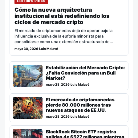
EDITOR'S PICKS
Cómo la nueva arquitectura
institucional está redefiniendo los
ciclos de mercado cripto
El mercado de criptomonedas dejó de operar bajo la
influencia exclusiva de la euforia minorista para
consolidarse como una extensión estructurada de…
mayo 30, 2026
·
Luis Malavé
Estabilización del Mercado Cripto:
¿Falta Convicción para un Bull
Market?
mayo 28, 2026
·
Luis Malavé
El mercado de criptomonedas
pierde 80.000 millones tras
nuevos ataques de EE.UU.
mayo 28, 2026
·
Luis Malavé
BlackRock Bitcoin ETF registra
salidas de $527 millones mientras