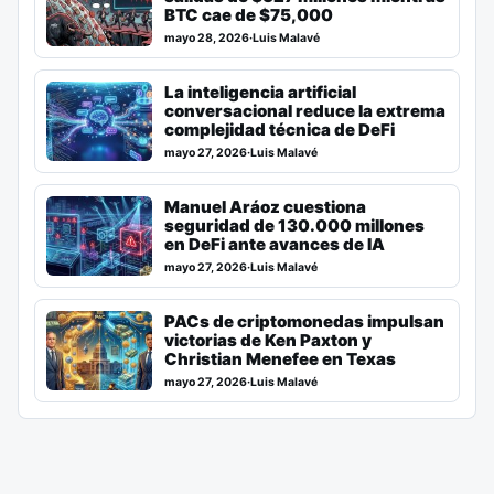
BTC cae de $75,000
mayo 28, 2026
·
Luis Malavé
La inteligencia artificial
conversacional reduce la extrema
complejidad técnica de DeFi
mayo 27, 2026
·
Luis Malavé
Manuel Aráoz cuestiona
seguridad de 130.000 millones
en DeFi ante avances de IA
mayo 27, 2026
·
Luis Malavé
PACs de criptomonedas impulsan
victorias de Ken Paxton y
Christian Menefee en Texas
mayo 27, 2026
·
Luis Malavé