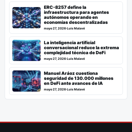
ERC-8257 define la
infraestructura para agentes
autónomos operando en
economías descentralizadas
mayo 27, 2026
·
Luis Malavé
La inteligencia artificial
conversacional reduce la extrema
complejidad técnica de DeFi
mayo 27, 2026
·
Luis Malavé
Manuel Aráoz cuestiona
seguridad de 130.000 millones
en DeFi ante avances de IA
mayo 27, 2026
·
Luis Malavé