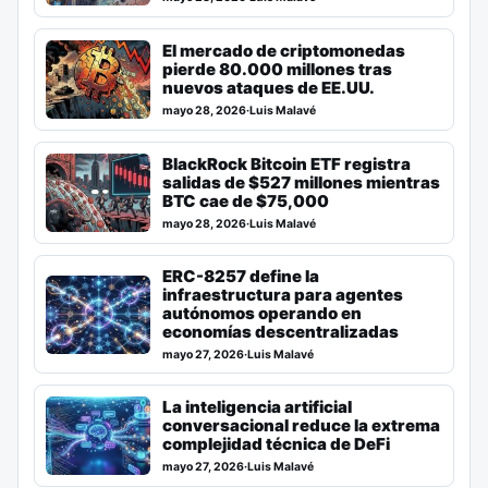
El mercado de criptomonedas
pierde 80.000 millones tras
nuevos ataques de EE.UU.
mayo 28, 2026
·
Luis Malavé
BlackRock Bitcoin ETF registra
salidas de $527 millones mientras
BTC cae de $75,000
mayo 28, 2026
·
Luis Malavé
ERC-8257 define la
infraestructura para agentes
autónomos operando en
economías descentralizadas
mayo 27, 2026
·
Luis Malavé
La inteligencia artificial
conversacional reduce la extrema
complejidad técnica de DeFi
mayo 27, 2026
·
Luis Malavé