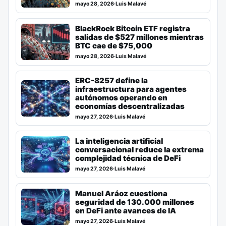
mayo 28, 2026
·
Luis Malavé
BlackRock Bitcoin ETF registra
salidas de $527 millones mientras
BTC cae de $75,000
mayo 28, 2026
·
Luis Malavé
ERC-8257 define la
infraestructura para agentes
autónomos operando en
economías descentralizadas
mayo 27, 2026
·
Luis Malavé
La inteligencia artificial
conversacional reduce la extrema
complejidad técnica de DeFi
mayo 27, 2026
·
Luis Malavé
Manuel Aráoz cuestiona
seguridad de 130.000 millones
en DeFi ante avances de IA
mayo 27, 2026
·
Luis Malavé