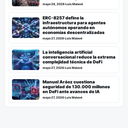
mayo 28, 2026
·
Luis Malavé
ERC-8257 define la
infraestructura para agentes
autónomos operando en
economías descentralizadas
mayo 27, 2026
·
Luis Malavé
La inteligencia artificial
conversacional reduce la extrema
complejidad técnica de DeFi
mayo 27, 2026
·
Luis Malavé
Manuel Aráoz cuestiona
seguridad de 130.000 millones
en DeFi ante avances de IA
mayo 27, 2026
·
Luis Malavé