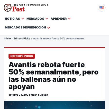
THE CRYPTOCURRENCY
Post
NOTICIAS
MERCADOS
APRENDER
MERCADOS DE PREDICCION
Inicio
Editor's Picks
Avantis rebota fuerte 50% semanalmente, pero las ballenas 
EDITOR'S PICKS
Avantis rebota fuerte
50% semanalmente, pero
las ballenas aún no
apoyan
octubre 24, 2025
·
Noah Sullivan