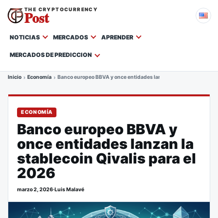
THE CRYPTOCURRENCY
Post
NOTICIAS
MERCADOS
APRENDER
MERCADOS DE PREDICCION
Inicio
Economía
Banco europeo BBVA y once entidades lanzan la stablecoin Qivali
ECONOMÍA
Banco europeo BBVA y
once entidades lanzan la
stablecoin Qivalis para el
2026
marzo 2, 2026
·
Luis Malavé