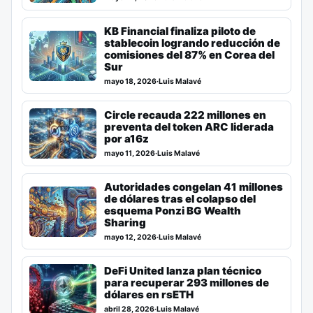
KB Financial finaliza piloto de
stablecoin logrando reducción de
comisiones del 87% en Corea del
Sur
mayo 18, 2026
·
Luis Malavé
Circle recauda 222 millones en
preventa del token ARC liderada
por a16z
mayo 11, 2026
·
Luis Malavé
Autoridades congelan 41 millones
de dólares tras el colapso del
esquema Ponzi BG Wealth
Sharing
mayo 12, 2026
·
Luis Malavé
DeFi United lanza plan técnico
para recuperar 293 millones de
dólares en rsETH
abril 28, 2026
·
Luis Malavé