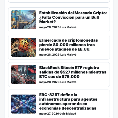
Estabilización del Mercado Cripto:
¿Falta Convicción para un Bull
Market?
mayo 28, 2026
·
Luis Malavé
El mercado de criptomonedas
pierde 80.000 millones tras
nuevos ataques de EE.UU.
mayo 28, 2026
·
Luis Malavé
BlackRock Bitcoin ETF registra
salidas de $527 millones mientras
BTC cae de $75,000
mayo 28, 2026
·
Luis Malavé
ERC-8257 define la
infraestructura para agentes
autónomos operando en
economías descentralizadas
mayo 27, 2026
·
Luis Malavé