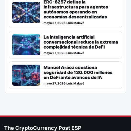
ERC-8257 define la
infraestructura para agentes
autónomos operando en
economías descentralizadas
mayo 27, 2026
·
Luis Malavé
La inteligencia artificial
conversacional reduce la extrema
complejidad técnica de DeFi
mayo 27, 2026
·
Luis Malavé
Manuel Aráoz cuestiona
seguridad de 130.000 millones
en DeFi ante avances de IA
mayo 27, 2026
·
Luis Malavé
The CryptoCurrency Post ESP