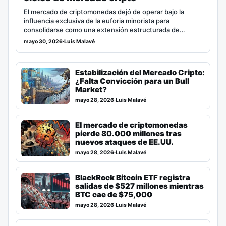
El mercado de criptomonedas dejó de operar bajo la
influencia exclusiva de la euforia minorista para
consolidarse como una extensión estructurada de…
mayo 30, 2026
·
Luis Malavé
Estabilización del Mercado Cripto:
¿Falta Convicción para un Bull
Market?
mayo 28, 2026
·
Luis Malavé
El mercado de criptomonedas
pierde 80.000 millones tras
nuevos ataques de EE.UU.
mayo 28, 2026
·
Luis Malavé
BlackRock Bitcoin ETF registra
salidas de $527 millones mientras
BTC cae de $75,000
mayo 28, 2026
·
Luis Malavé