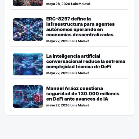
mayo 28, 2026
·
Luis Malavé
ERC-8257 define la
infraestructura para agentes
autónomos operando en
economías descentralizadas
mayo 27, 2026
·
Luis Malavé
La inteligencia artificial
conversacional reduce la extrema
complejidad técnica de DeFi
mayo 27, 2026
·
Luis Malavé
Manuel Aráoz cuestiona
seguridad de 130.000 millones
en DeFi ante avances de IA
mayo 27, 2026
·
Luis Malavé