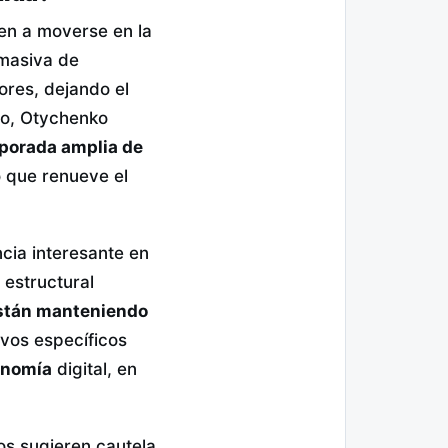
den a moverse en la
 masiva de
ores, dejando el
go, Otychenko
porada amplia de
 que renueve el
cia interesante en
 estructural
están manteniendo
tivos específicos
onomía
digital, en
tos sugieren cautela