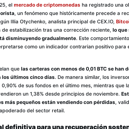
25, el
mercado de criptomonedas
ha registrado una ol
orista
, un fenómeno que históricamente precede a re
gún Illia Otychenko, analista principal de CEX.IO,
Bitco
 de estabilización tras una corrección reciente,
lo que
stá disminuyendo gradualmente
. Este comportamient
erpretarse como un indicador contrarian positivo para e
velan que
las carteras con menos de 0,01 BTC se han 
 los últimos cinco días
. De manera similar, los inver
l 0,90% de sus fondos en el último mes, mientras que l
endieron un 1,38% desde principios de noviembre.
Est
tes más pequeños están vendiendo con pérdidas
, vali
apoderado del sector retail.
al definitiva para una recuperación soste