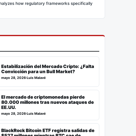
 analyzes how regulatory frameworks specifically
Estabilización del Mercado Cripto: ¿Falta
Convicción para un Bull Market?
mayo 28, 2026
·
Luis Malavé
El mercado de criptomonedas pierde
80.000 millones tras nuevos ataques de
EE.UU.
mayo 28, 2026
·
Luis Malavé
BlackRock Bitcoin ETF registra salidas de
$527 millones mientras BTC cae de