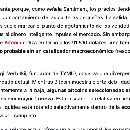
vante porque, como señala Santiment, los precios tien
l comportamiento de las carteras pequeñas. La salida
as suele marcar el punto de agotamiento de los vended
ue el dinero inteligente impulse el mercado. Sin embar
ue
Bitcoin
cotiza en torno a los 91.510 dólares,
una tem
co probable sin un catalizador macroeconómico
fresco
gii Verbitkii, fundador de TYMIO, observa una divergen
rcado actual. Mientras Bitcoin muestra cierta debilidad
ntemente a la baja,
algunas altcoins seleccionadas 
ios con mayor firmeza
. Esta resistencia relativa en ac
a liquidez está rotando selectivamente dentro de la
ec
a por completo.
ue el rebote actual ofrece un alivio temporal, los exper