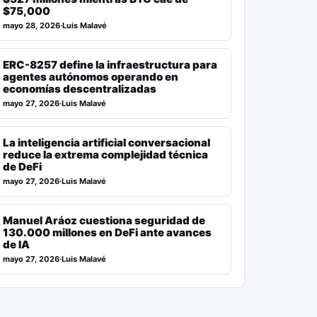
$75,000
mayo 28, 2026
·
Luis Malavé
ERC-8257 define la infraestructura para
agentes autónomos operando en
economías descentralizadas
mayo 27, 2026
·
Luis Malavé
La inteligencia artificial conversacional
reduce la extrema complejidad técnica
de DeFi
mayo 27, 2026
·
Luis Malavé
Manuel Aráoz cuestiona seguridad de
130.000 millones en DeFi ante avances
de IA
mayo 27, 2026
·
Luis Malavé