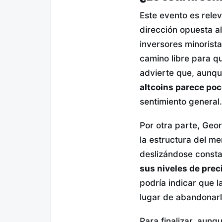
Este evento es rele
dirección opuesta a
inversores minorist
camino libre para q
advierte que, aunq
altcoins parece po
sentimiento general.
Por otra parte, Geor
la estructura del me
deslizándose consta
sus niveles de prec
podría indicar que l
lugar de abandonarl
Para finalizar, aunq