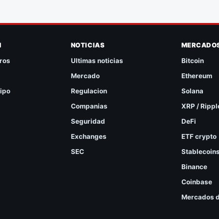
N
NOTICIAS
MERCADO
ros
Ultimas noticias
Bitcoin
Mercado
Ethereum
ipo
Regulacion
Solana
Companias
XRP / Rippl
Seguridad
DeFi
Exchanges
ETF crypto
SEC
Stablecoin
Binance
Coinbase
Mercados d