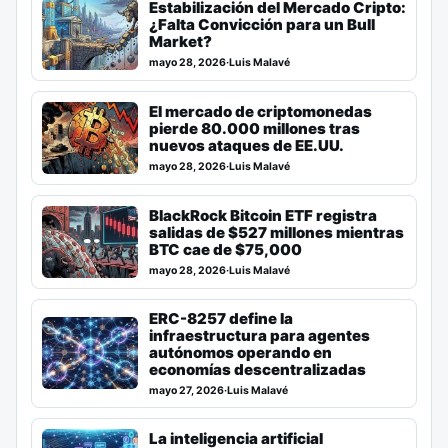
Estabilización del Mercado Cripto:
¿Falta Convicción para un Bull
Market?
mayo 28, 2026
·
Luis Malavé
El mercado de criptomonedas
pierde 80.000 millones tras
nuevos ataques de EE.UU.
mayo 28, 2026
·
Luis Malavé
BlackRock Bitcoin ETF registra
salidas de $527 millones mientras
BTC cae de $75,000
mayo 28, 2026
·
Luis Malavé
ERC-8257 define la
infraestructura para agentes
autónomos operando en
economías descentralizadas
mayo 27, 2026
·
Luis Malavé
La inteligencia artificial