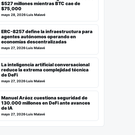
$527 millones mientras BTC cae de
$75,000
mayo 28, 2026
·
Luis Malavé
ERC-8257 define la infraestructura para
agentes autónomos operando en
economías descentralizadas
mayo 27, 2026
·
Luis Malavé
La inteligencia artificial conversacional
reduce la extrema complejidad técnica
de DeFi
mayo 27, 2026
·
Luis Malavé
Manuel Aráoz cuestiona seguridad de
130.000 millones en DeFi ante avances
de IA
mayo 27, 2026
·
Luis Malavé