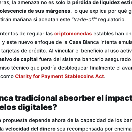
ieras, la amenaza no es solo la
pérdida de liquidez est
olescencia de sus márgenes
, lo que explica por qué
atirán mañana si aceptan este
“trade-off”
regulatorio.
intentos de regular las
criptomonedas
estables han ch
”, y este nuevo enfoque de la Casa Blanca intenta emula
arjetas de crédito. Al vincular el beneficio al uso acti
sivo de capital
fuera del sistema bancario asegurado 
iso técnico que podría desbloquear finalmente el ava
o como
Clarity for Payment Stablecoins Act
.
nca tradicional absorber el impact
los digitales?
ta propuesta depende ahora de la capacidad de los ba
 la
velocidad del dinero
sea recompensada por encima 