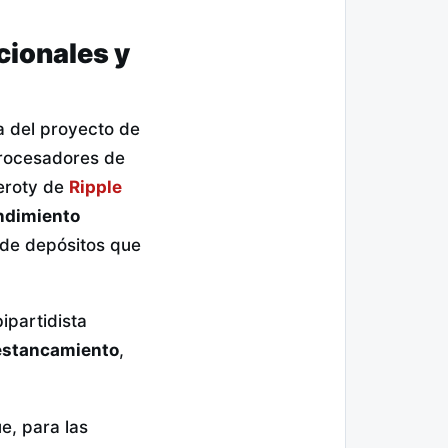
cionales y
ra del proyecto de
rocesadores de
deroty de
Ripple
endimiento
 de depósitos que
ipartidista
 estancamiento
,
e, para las