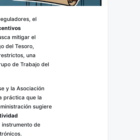
reguladores, el
centivos
sca mitigar el
go del Tesoro,
estrictos, una
rupo de Trabajo del
se y la Asociación
a práctica que la
dministración sugiere
tividad
n instrumento de
trónicos.