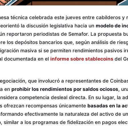
mesa técnica celebrada este jueves entre cabilderos y 
reorientó la discusión legislativa hacia un
modelo de in
ún reportaron periodistas de Semafor. La propuesta bu
re los depósitos bancarios que, según análisis de ries
igración masiva si se permiten rendimientos pasivos irr
al documentada en el
informe sobre stablecoins
del G
 negociación, que involucró a representantes de Coinba
ca en
prohibir los rendimientos por saldos ociosos
, un
nsidera competencia desleal directa. En su lugar, la a
ros ofrezcan recompensas únicamente
basadas en la ac
nsformando efectivamente la naturaleza del activo de u
o, similar a los programas de fidelización en pagos elec