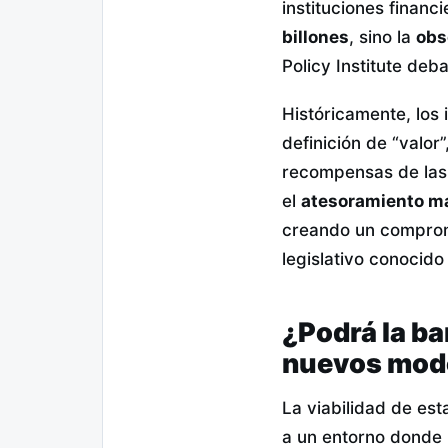
instituciones financ
billones
, sino la
obs
Policy Institute deb
Históricamente, los 
definición de “valor
recompensas de las t
el
atesoramiento ma
creando un comprom
legislativo conocid
¿Podrá la ba
nuevos mode
La viabilidad de es
a un entorno donde