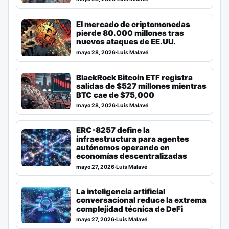
El mercado de criptomonedas
pierde 80.000 millones tras
nuevos ataques de EE.UU.
mayo 28, 2026
·
Luis Malavé
BlackRock Bitcoin ETF registra
salidas de $527 millones mientras
BTC cae de $75,000
mayo 28, 2026
·
Luis Malavé
ERC-8257 define la
infraestructura para agentes
autónomos operando en
economías descentralizadas
mayo 27, 2026
·
Luis Malavé
La inteligencia artificial
conversacional reduce la extrema
complejidad técnica de DeFi
mayo 27, 2026
·
Luis Malavé