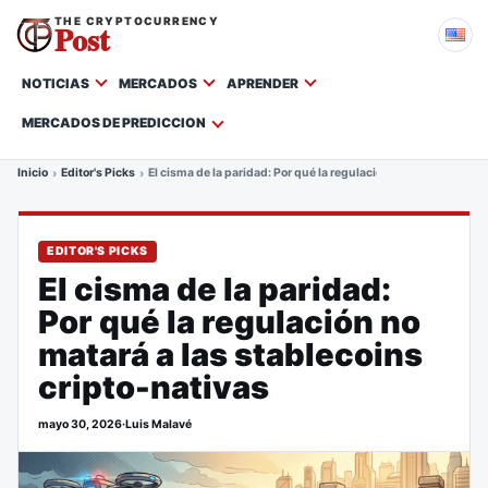
THE CRYPTOCURRENCY
Post
NOTICIAS
MERCADOS
APRENDER
MERCADOS DE PREDICCION
Inicio
Editor's Picks
El cisma de la paridad: Por qué la regulación no matará a las 
EDITOR'S PICKS
El cisma de la paridad:
Por qué la regulación no
matará a las stablecoins
cripto-nativas
mayo 30, 2026
·
Luis Malavé