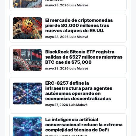
mayo 28, 2026
·
Luis Malavé
El mercado de criptomonedas
pierde 80.000 millones tras
nuevos ataques de EE.UU.
mayo 28, 2026
·
Luis Malavé
BlackRock Bitcoin ETF registra
salidas de $527 millones mientras
BTC cae de $75,000
mayo 28, 2026
·
Luis Malavé
ERC-8257 define la
infraestructura para agentes
autónomos operando en
economías descentralizadas
mayo 27, 2026
·
Luis Malavé
La inteligencia artificial
conversacional reduce la extrema
complejidad técnica de DeFi