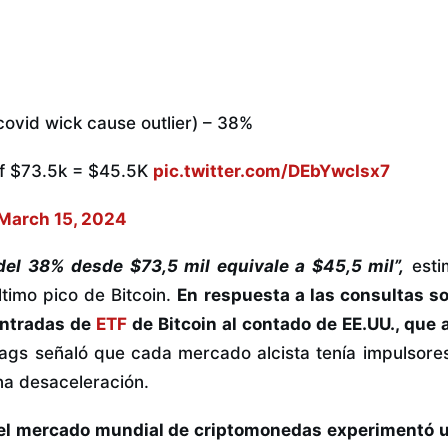
covid wick cause outlier) – 38%
of $73.5k = $45.5K
pic.twitter.com/DEbYwcIsx7
March 15, 2024
del 38% desde $73,5 mil equivale a $45,5 mil”,
est
ltimo pico de Bitcoin.
En respuesta a las consultas so
entradas de
ETF
de Bitcoin al contado de EE.UU., que 
gs señaló que cada mercado alcista tenía impulsores
na desaceleración.
l del mercado mundial de criptomonedas experimentó u