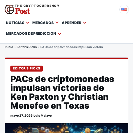
THE CRYPTOCURRENCY
Post
NOTICIAS
MERCADOS
APRENDER
MERCADOS DE PREDICCION
Inicio
Editor's Picks
PACs de criptomonedas impulsan victorias de Ken Paxton y 
EDITOR'S PICKS
PACs de criptomonedas
impulsan victorias de
Ken Paxton y Christian
Menefee en Texas
mayo 27, 2026
·
Luis Malavé