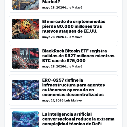
Market?
mayo 28, 2026
·
Luis Malavé
El mercado de criptomonedas
pierde 80.000 millones tras
nuevos ataques de EE.UU.
mayo 28, 2026
·
Luis Malavé
BlackRock Bitcoin ETF registra
salidas de $527 millones mientras
BTC cae de $75,000
mayo 28, 2026
·
Luis Malavé
ERC-8257 define la
infraestructura para agentes
autónomos operando en
economías descentralizadas
mayo 27, 2026
·
Luis Malavé
La inteligencia artificial
conversacional reduce la extrema
complejidad técnica de DeFi