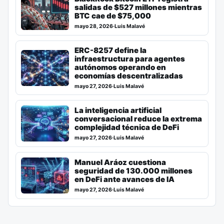
salidas de $527 millones mientras
BTC cae de $75,000
mayo 28, 2026
·
Luis Malavé
ERC-8257 define la
infraestructura para agentes
autónomos operando en
economías descentralizadas
mayo 27, 2026
·
Luis Malavé
La inteligencia artificial
conversacional reduce la extrema
complejidad técnica de DeFi
mayo 27, 2026
·
Luis Malavé
Manuel Aráoz cuestiona
seguridad de 130.000 millones
en DeFi ante avances de IA
mayo 27, 2026
·
Luis Malavé