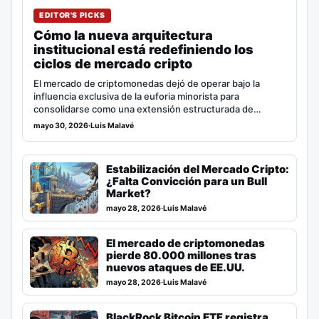
EDITOR'S PICKS
Cómo la nueva arquitectura
institucional está redefiniendo los
ciclos de mercado cripto
El mercado de criptomonedas dejó de operar bajo la
influencia exclusiva de la euforia minorista para
consolidarse como una extensión estructurada de…
mayo 30, 2026
·
Luis Malavé
Estabilización del Mercado Cripto:
¿Falta Convicción para un Bull
Market?
mayo 28, 2026
·
Luis Malavé
El mercado de criptomonedas
pierde 80.000 millones tras
nuevos ataques de EE.UU.
mayo 28, 2026
·
Luis Malavé
BlackRock Bitcoin ETF registra