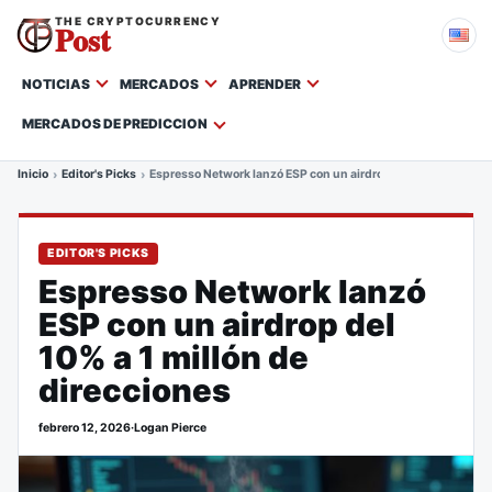
THE CRYPTOCURRENCY
Post
NOTICIAS
MERCADOS
APRENDER
MERCADOS DE PREDICCION
Inicio
Editor's Picks
Espresso Network lanzó ESP con un airdrop del 10% a 1 millón
EDITOR'S PICKS
Espresso Network lanzó
ESP con un airdrop del
10% a 1 millón de
direcciones
febrero 12, 2026
·
Logan Pierce