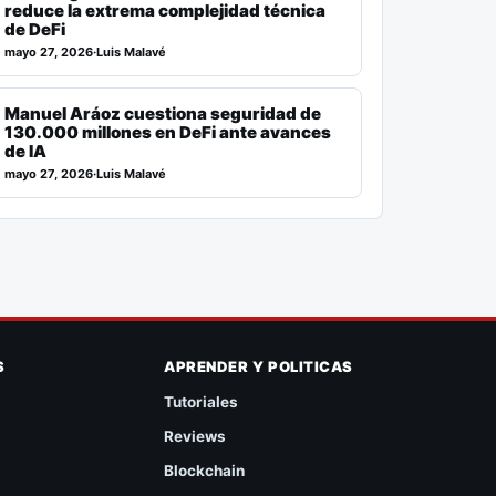
reduce la extrema complejidad técnica
de DeFi
mayo 27, 2026
·
Luis Malavé
Manuel Aráoz cuestiona seguridad de
130.000 millones en DeFi ante avances
de IA
mayo 27, 2026
·
Luis Malavé
S
APRENDER Y POLITICAS
Tutoriales
Reviews
Blockchain