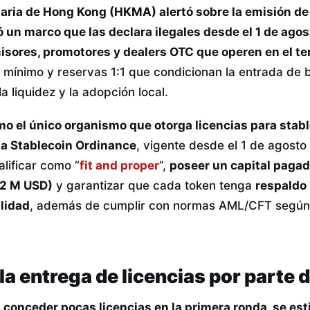
aria de Hong Kong (HKMA) alertó sobre la emisión d
ó un marco que las declara ilegales desde el 1 de ago
sores, promotores y dealers OTC que operen en el ter
al mínimo y reservas 1:1 que condicionan la entrada de
a liquidez y la adopción local.
o el único organismo que otorga licencias para stab
la Stablecoin Ordinance
, vigente desde el 1 de agosto
alificar como “
fit and proper
”,
poseer un capital pagad
,2 M USD)
y garantizar que cada token tenga
respaldo 
alidad
, además de cumplir con normas AML/CFT según 
a entrega de licencias por parte 
 conceder pocas licencias en la primera ronda, se e