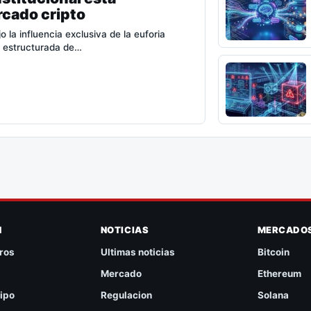
rcado cripto
la influencia exclusiva de la euforia
n estructurada de…
N
NOTICIAS
MERCADO
ros
Ultimas noticias
Bitcoin
Mercado
Ethereum
ipo
Regulacion
Solana