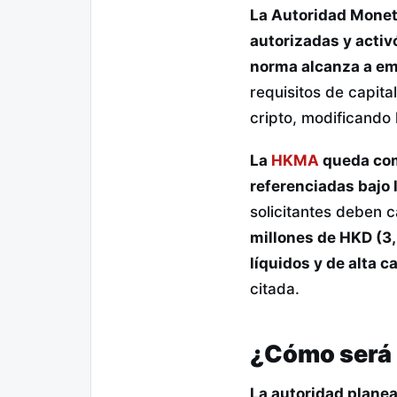
La Autoridad Monet
autorizadas y activ
norma alcanza a emi
requisitos de capit
cripto, modificando l
La
HKMA
queda com
referenciadas bajo 
solicitantes deben c
millones de HKD (3
líquidos y de alta c
citada.
¿Cómo será l
La autoridad planea