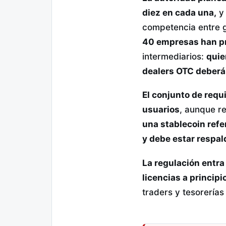
diez en cada una,
y 
competencia entre
40 empresas han pr
intermediarios:
quie
dealers OTC deberá
El conjunto de requ
usuarios
, aunque r
una stablecoin refe
y debe estar respal
La regulación entra
licencias a princip
traders y tesorería