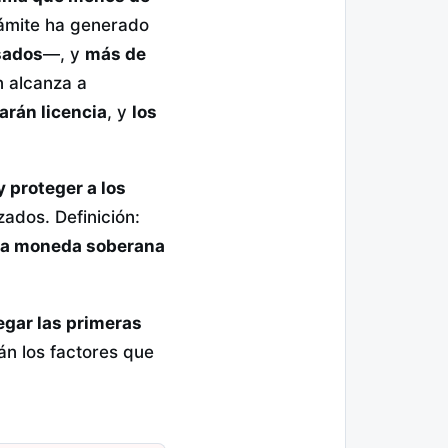
rámite ha generado
sados
—, y
más de
n alcanza a
arán licencia
, y
los
y proteger a los
ados. Definición:
 una moneda soberana
egar las primeras
án los factores que