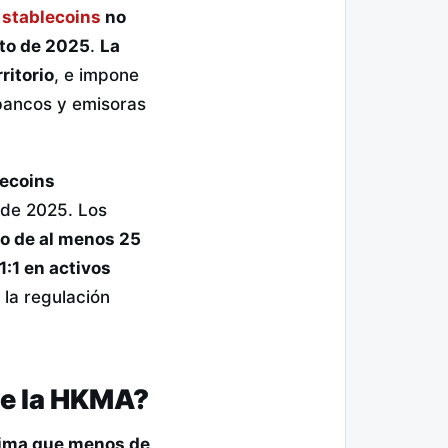
e
stablecoins
no
sto de 2025
.
La
ritorio
, e impone
 bancos y emisoras
lecoins
 de 2025. Los
o de al menos 25
1:1 en activos
la regulación
de la HKMA?
stima que menos de