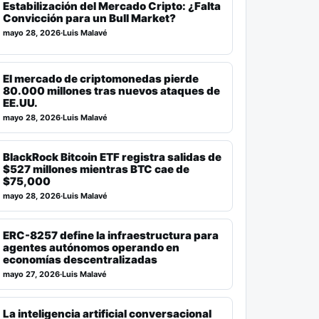
Estabilización del Mercado Cripto: ¿Falta
Convicción para un Bull Market?
mayo 28, 2026
·
Luis Malavé
El mercado de criptomonedas pierde
80.000 millones tras nuevos ataques de
EE.UU.
mayo 28, 2026
·
Luis Malavé
BlackRock Bitcoin ETF registra salidas de
$527 millones mientras BTC cae de
$75,000
mayo 28, 2026
·
Luis Malavé
ERC-8257 define la infraestructura para
agentes autónomos operando en
economías descentralizadas
mayo 27, 2026
·
Luis Malavé
La inteligencia artificial conversacional