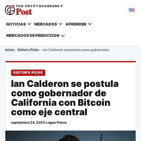
THE CRYPTOCURRENCY
Post
NOTICIAS
MERCADOS
APRENDER
MERCADOS DE PREDICCION
Inicio
Editor's Picks
Ian Calderon se postula como gobernador de California con Bi
EDITOR'S PICKS
Ian Calderon se postula
como gobernador de
California con Bitcoin
como eje central
septiembre 24, 2025
·
Logan Pierce