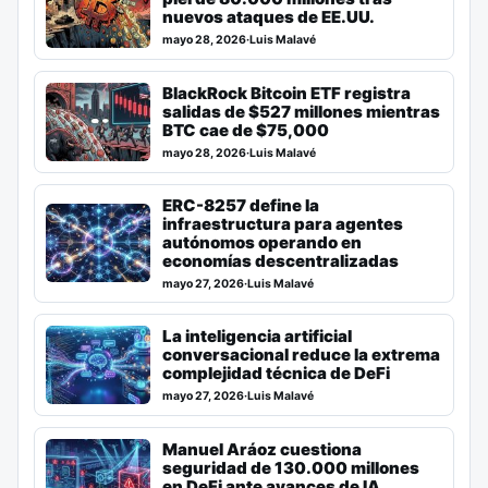
nuevos ataques de EE.UU.
mayo 28, 2026
·
Luis Malavé
BlackRock Bitcoin ETF registra
salidas de $527 millones mientras
BTC cae de $75,000
mayo 28, 2026
·
Luis Malavé
ERC-8257 define la
infraestructura para agentes
autónomos operando en
economías descentralizadas
mayo 27, 2026
·
Luis Malavé
La inteligencia artificial
conversacional reduce la extrema
complejidad técnica de DeFi
mayo 27, 2026
·
Luis Malavé
Manuel Aráoz cuestiona
seguridad de 130.000 millones
en DeFi ante avances de IA