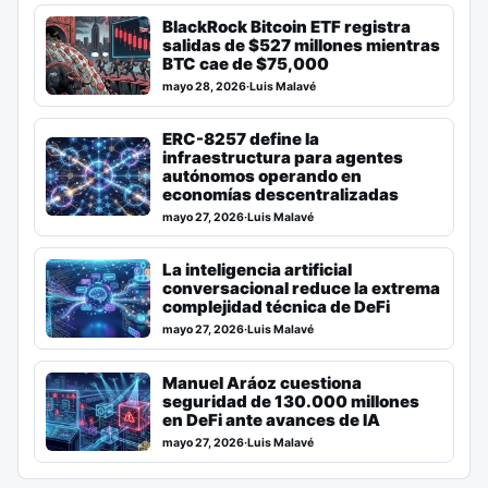
BlackRock Bitcoin ETF registra
salidas de $527 millones mientras
BTC cae de $75,000
mayo 28, 2026
·
Luis Malavé
ERC-8257 define la
infraestructura para agentes
autónomos operando en
economías descentralizadas
mayo 27, 2026
·
Luis Malavé
La inteligencia artificial
conversacional reduce la extrema
complejidad técnica de DeFi
mayo 27, 2026
·
Luis Malavé
Manuel Aráoz cuestiona
seguridad de 130.000 millones
en DeFi ante avances de IA
mayo 27, 2026
·
Luis Malavé