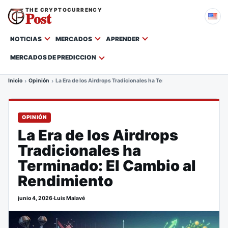
THE CRYPTOCURRENCY
Post
NOTICIAS
MERCADOS
APRENDER
MERCADOS DE PREDICCION
Inicio
Opinión
La Era de los Airdrops Tradicionales ha Terminado: El Cambio al R
OPINIÓN
La Era de los Airdrops
Tradicionales ha
Terminado: El Cambio al
Rendimiento
junio 4, 2026
·
Luis Malavé