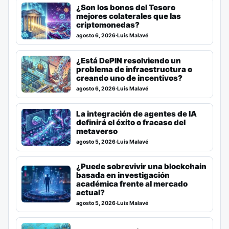
¿Son los bonos del Tesoro
mejores colaterales que las
criptomonedas?
agosto 6, 2026
·
Luis Malavé
¿Está DePIN resolviendo un
problema de infraestructura o
creando uno de incentivos?
agosto 6, 2026
·
Luis Malavé
La integración de agentes de IA
definirá el éxito o fracaso del
metaverso
agosto 5, 2026
·
Luis Malavé
¿Puede sobrevivir una blockchain
basada en investigación
académica frente al mercado
actual?
agosto 5, 2026
·
Luis Malavé