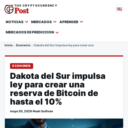
THE CRYPTOCURRENCY
Post
NOTICIAS
MERCADOS
APRENDER
MERCADOS DE PREDICCION
Inicio
Economía
Dakota del Sur impulsa ley para crear una reserva de Bitcoin de h
ECONOMÍA
Dakota del Sur impulsa
ley para crear una
reserva de Bitcoin de
hasta el 10%
mayo 30, 2026
·
Noah Sullivan