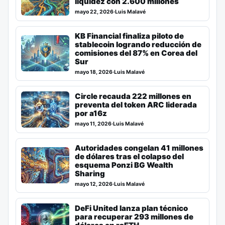
liquidez con 2.600 millones
mayo 22, 2026
·
Luis Malavé
KB Financial finaliza piloto de
stablecoin logrando reducción de
comisiones del 87% en Corea del
Sur
mayo 18, 2026
·
Luis Malavé
Circle recauda 222 millones en
preventa del token ARC liderada
por a16z
mayo 11, 2026
·
Luis Malavé
Autoridades congelan 41 millones
de dólares tras el colapso del
esquema Ponzi BG Wealth
Sharing
mayo 12, 2026
·
Luis Malavé
DeFi United lanza plan técnico
para recuperar 293 millones de