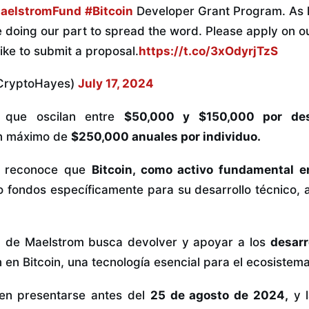
elstromFund
#Bitcoin
Developer Grant Program. As lo
 doing our part to spread the word. Please apply on ou
like to submit a proposal.
https://t.co/3xOdyrjTzS
CryptoHayes)
July 17, 2024
, que oscilan entre
$50,000 y $150,000 por desa
un máximo de
$250,000 anuales por individuo.
m reconoce que
Bitcoin, como activo fundamental en
fondos específicamente para su desarrollo técnico, a
tiva de Maelstrom busca devolver y apoyar a los
desarr
 en Bitcoin, una tecnología esencial para el ecosistema
ben presentarse antes del
25 de agosto de 2024,
y l