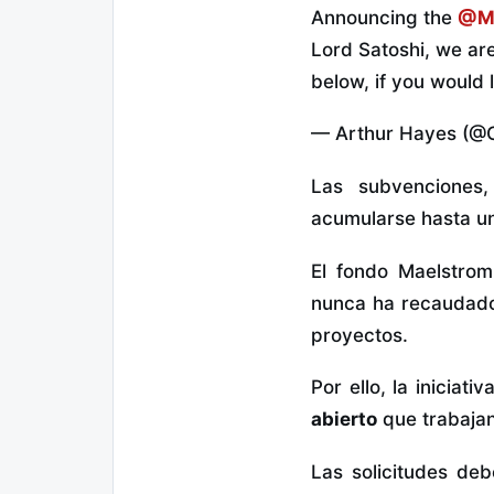
Announcing the
@Ma
Lord Satoshi, we are
below, if you would 
— Arthur Hayes (@
Las subvenciones
acumularse hasta 
El fondo Maelstro
nunca ha recaudado 
proyectos.
Por ello, la inicia
abierto
que trabajan
Las solicitudes de