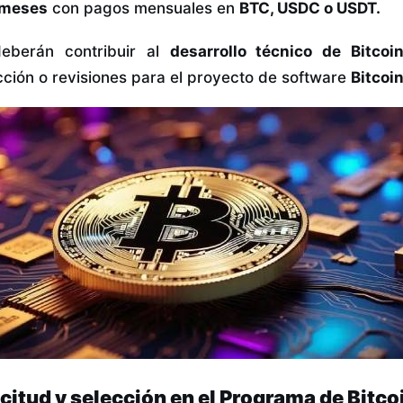
 meses
con pagos mensuales en
BTC, USDC o USDT.
deberán contribuir al
desarrollo técnico de Bitcoin
cción o revisiones para el proyecto de software
Bitcoi
citud y selección en el Programa de Bitco