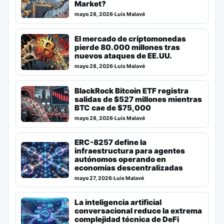
Market?
mayo 28, 2026
·
Luis Malavé
El mercado de criptomonedas
pierde 80.000 millones tras
nuevos ataques de EE.UU.
mayo 28, 2026
·
Luis Malavé
BlackRock Bitcoin ETF registra
salidas de $527 millones mientras
BTC cae de $75,000
mayo 28, 2026
·
Luis Malavé
ERC-8257 define la
infraestructura para agentes
autónomos operando en
economías descentralizadas
mayo 27, 2026
·
Luis Malavé
La inteligencia artificial
conversacional reduce la extrema
complejidad técnica de DeFi