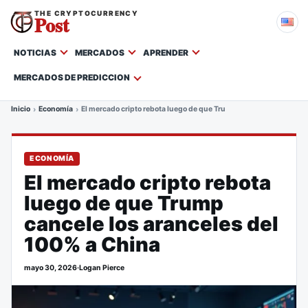
THE CRYPTOCURRENCY
Post
NOTICIAS
MERCADOS
APRENDER
MERCADOS DE PREDICCION
Inicio
Economía
El mercado cripto rebota luego de que Trump cancele los arancel
ECONOMÍA
El mercado cripto rebota
luego de que Trump
cancele los aranceles del
100% a China
mayo 30, 2026
·
Logan Pierce