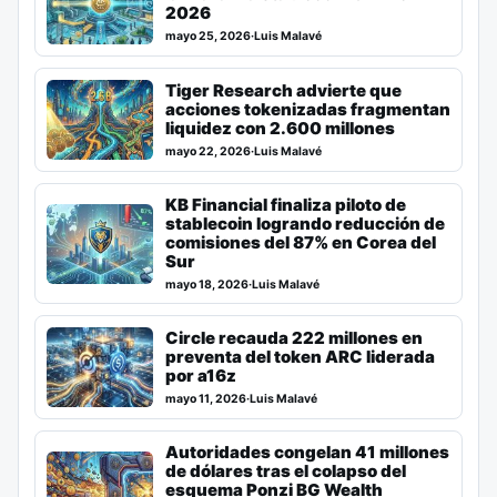
2026
mayo 25, 2026
·
Luis Malavé
Tiger Research advierte que
acciones tokenizadas fragmentan
liquidez con 2.600 millones
mayo 22, 2026
·
Luis Malavé
KB Financial finaliza piloto de
stablecoin logrando reducción de
comisiones del 87% en Corea del
Sur
mayo 18, 2026
·
Luis Malavé
Circle recauda 222 millones en
preventa del token ARC liderada
por a16z
mayo 11, 2026
·
Luis Malavé
Autoridades congelan 41 millones
de dólares tras el colapso del
esquema Ponzi BG Wealth