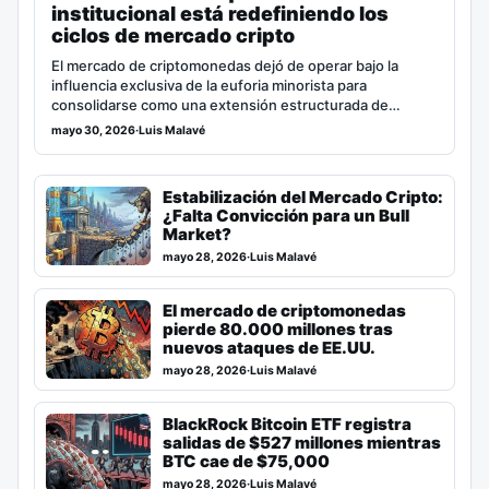
institucional está redefiniendo los
ciclos de mercado cripto
El mercado de criptomonedas dejó de operar bajo la
influencia exclusiva de la euforia minorista para
consolidarse como una extensión estructurada de…
mayo 30, 2026
·
Luis Malavé
Estabilización del Mercado Cripto:
¿Falta Convicción para un Bull
Market?
mayo 28, 2026
·
Luis Malavé
El mercado de criptomonedas
pierde 80.000 millones tras
nuevos ataques de EE.UU.
mayo 28, 2026
·
Luis Malavé
BlackRock Bitcoin ETF registra
salidas de $527 millones mientras
BTC cae de $75,000
mayo 28, 2026
·
Luis Malavé