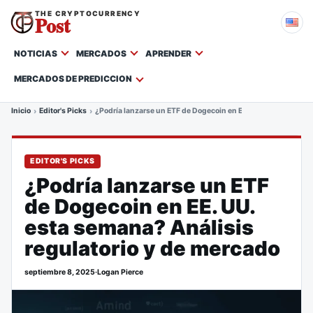
THE CRYPTOCURRENCY
Post
NOTICIAS
MERCADOS
APRENDER
MERCADOS DE PREDICCION
Inicio
Editor's Picks
¿Podría lanzarse un ETF de Dogecoin en EE. UU. esta semana?
EDITOR'S PICKS
¿Podría lanzarse un ETF
de Dogecoin en EE. UU.
esta semana? Análisis
regulatorio y de mercado
septiembre 8, 2025
·
Logan Pierce