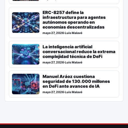
ERC-8257 define la
infraestructura para agentes
autónomos operando en
economías descentralizadas
mayo 27, 2026
·
Luis Malavé
La inteligencia artificial
conversacional reduce la extrema
complejidad técnica de DeFi
mayo 27, 2026
·
Luis Malavé
Manuel Aráoz cuestiona
seguridad de 130.000 millones
en DeFi ante avances de IA
mayo 27, 2026
·
Luis Malavé