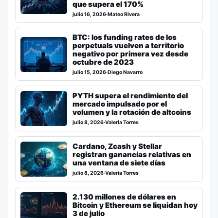
que supera el 170%
julio 16, 2026
·
Mateo Rivera
BTC: los funding rates de los
perpetuals vuelven a territorio
negativo por primera vez desde
octubre de 2023
julio 15, 2026
·
Diego Navarro
PYTH supera el rendimiento del
mercado impulsado por el
volumen y la rotación de altcoins
julio 8, 2026
·
Valeria Torres
Cardano, Zcash y Stellar
registran ganancias relativas en
una ventana de siete días
julio 8, 2026
·
Valeria Torres
2.130 millones de dólares en
Bitcoin y Ethereum se liquidan hoy
3 de julio