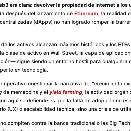
b3 era clara: devolver la propiedad de internet a los 
a después del lanzamiento de
Ethereum
, la realidad
centralizadas (dApps) no han logrado romper la barrera
 de los activos alcanzan máximos históricos y los
ETFs
la clase de activo en Wall Street, la capa de aplicac
ación— sigue siendo un entorno hostil para cualquiera 
perto en tecnología.
 imperativo cuestionar la narrativa del “crecimiento exp
g
de memecoins y el
yield farming
, la actividad orgán
que aquí se defiende es que la falta de adopción no es
io (UX) o escalabilidad técnica, sino una crisis de
util
no compiten contra la banca tradicional o las Big Tec