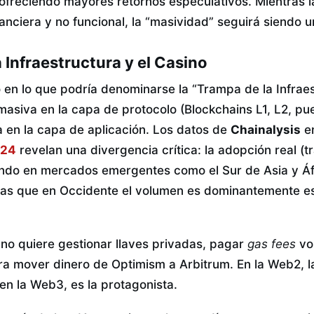
 ofreciendo mayores retornos especulativos. Mientras 
nanciera y no funcional, la “masividad” seguirá siendo 
 Infraestructura y el Casino
en lo que podría denominarse la “Trampa de la Infraest
masiva en la capa de protocolo (Blockchains L1, L2, pu
a en la capa de aplicación. Los datos de
Chainalysis
e
024
revelan una divergencia crítica: la adopción real (t
endo en mercados emergentes como el Sur de Asia y Áf
ras que en Occidente el volumen es dominantemente e
 no quiere gestionar llaves privadas, pagar
gas fees
vol
a mover dinero de Optimism a Arbitrum. En la Web2, l
; en la Web3, es la protagonista.