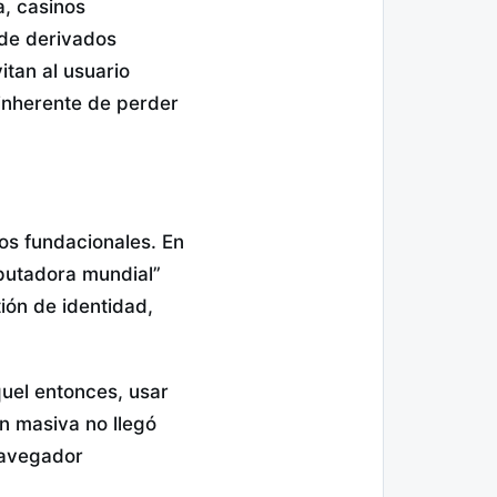
a, casinos
de derivados
itan al usuario
 inherente de perder
tos fundacionales. En
mputadora mundial”
ión de identidad,
quel entonces, usar
n masiva no llegó
 navegador