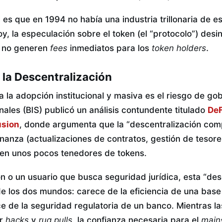
l es que en 1994 no había una industria trillonaria de e
y, la especulación sobre el token (el “protocolo”) desi
e no generen
fees
inmediatos para los
token holders
.
 la Descentralización
a la adopción institucional y masiva es el riesgo de g
ales (BIS) publicó un análisis contundente titulado
DeF
usion
, donde argumenta que la “descentralización compl
anza (actualizaciones de contratos, gestión de tesorer
r en unos pocos tenedores de tokens.
n o un usuario que busca seguridad jurídica, esta “des
de los dos mundos: carece de la eficiencia de una base
ce de la seguridad regulatoria de un banco. Mientras l
or
hacks
y
rug pulls
, la confianza necesaria para el
main