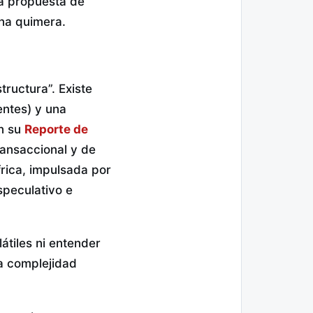
la propuesta de
una quimera.
ructura”. Existe
entes) y una
n su
Reporte de
ransaccional y de
rica, impulsada por
speculativo e
átiles ni entender
a complejidad