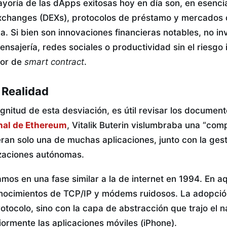
ayoría de las dApps exitosas hoy en día son, en esenci
Exchanges (DEXs), protocolos de préstamo y mercados 
 Si bien son innovaciones financieras notables, no inv
sajería, redes sociales o productividad sin el riesgo
ror de
smart contract
.
a Realidad
nitud de esta desviación, es útil revisar los documen
nal de Ethereum
, Vitalik Buterin vislumbraba una “co
ran solo una de muchas aplicaciones, junto con la gest
zaciones autónomas.
mos en una fase similar a la de internet en 1994. En a
onocimientos de TCP/IP y módems ruidosos. La adopció
rotocolo, sino con la capa de abstracción que trajo el
iormente las aplicaciones móviles (iPhone).