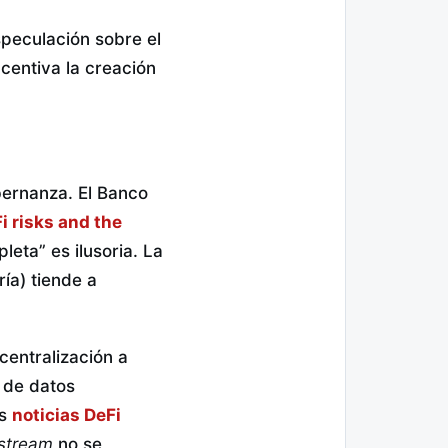
speculación sobre el
ncentiva la creación
obernanza. El Banco
i risks and the
eta” es ilusoria. La
ía) tiende a
centralización a
 de datos
as
noticias DeFi
stream
no se