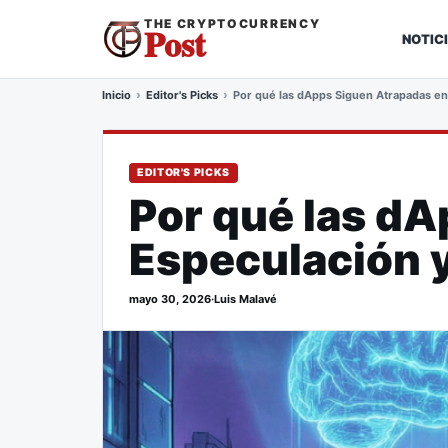
THE CRYPTOCURRENCY
Post
NOTIC
Inicio
Editor's Picks
Por qué las dApps Siguen Atrapadas en
EDITOR'S PICKS
Por qué las dA
Especulación 
mayo 30, 2026
·
Luis Malavé