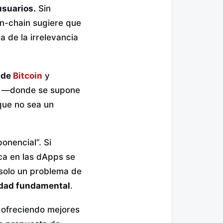
usuarios.
Sin
 on-chain sugiere que
 de la irrelevancia
 de
Bitcoin
y
ión —donde se supone
que no sea un
onencial”. Si
ica en las dApps se
 solo un problema de
idad fundamental
.
h ofreciendo mejores