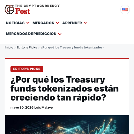
THE CRYPTOCURRENCY
Post
NOTICIAS
MERCADOS
APRENDER
MERCADOS DE PREDICCION
Inicio
Editor's Picks
¿Por qué los Treasury funds tokenizados están creciendo tan
EDITOR'S PICKS
¿Por qué los Treasury
funds tokenizados están
creciendo tan rápido?
mayo 30, 2026
·
Luis Malavé