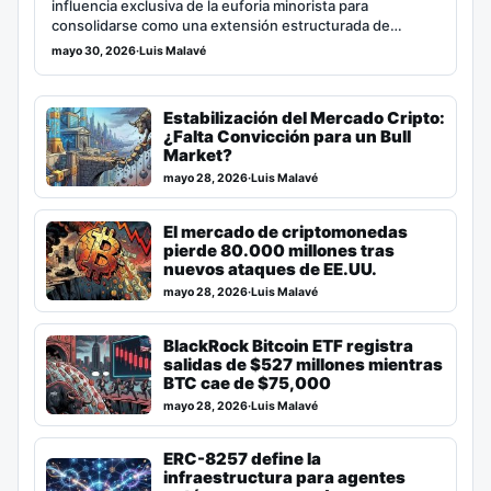
influencia exclusiva de la euforia minorista para
consolidarse como una extensión estructurada de…
mayo 30, 2026
·
Luis Malavé
Estabilización del Mercado Cripto:
¿Falta Convicción para un Bull
Market?
mayo 28, 2026
·
Luis Malavé
El mercado de criptomonedas
pierde 80.000 millones tras
nuevos ataques de EE.UU.
mayo 28, 2026
·
Luis Malavé
BlackRock Bitcoin ETF registra
salidas de $527 millones mientras
BTC cae de $75,000
mayo 28, 2026
·
Luis Malavé
ERC-8257 define la
infraestructura para agentes