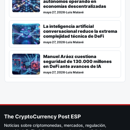
autónomos operando en
economías descentralizadas
mayo 27, 2026
·
Luis Malavé
La inteligencia artificial
conversacional reduce la extrema
complejidad técnica de DeFi
mayo 27, 2026
·
Luis Malavé
Manuel Aráoz cuestiona
seguridad de 130.000 millones
en DeFi ante avances de IA
mayo 27, 2026
·
Luis Malavé
The CryptoCurrency Post ESP
Noticias sobre criptomonedas, mercados, regulación,