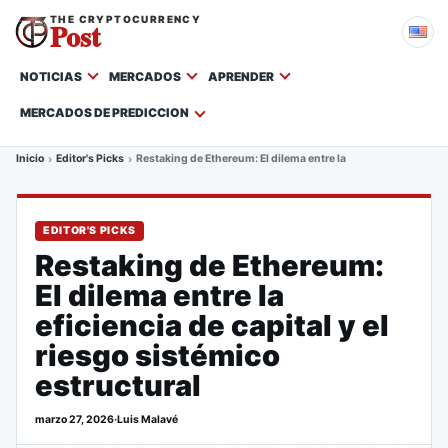
THE CRYPTOCURRENCY
Post
NOTICIAS
MERCADOS
APRENDER
MERCADOS DE PREDICCION
Inicio
Editor's Picks
Restaking de Ethereum: El dilema entre la eficiencia de capital
EDITOR'S PICKS
Restaking de Ethereum:
El dilema entre la
eficiencia de capital y el
riesgo sistémico
estructural
marzo 27, 2026
·
Luis Malavé