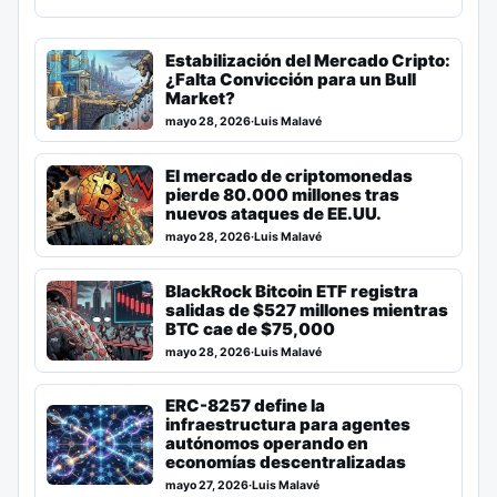
Estabilización del Mercado Cripto:
¿Falta Convicción para un Bull
Market?
mayo 28, 2026
·
Luis Malavé
El mercado de criptomonedas
pierde 80.000 millones tras
nuevos ataques de EE.UU.
mayo 28, 2026
·
Luis Malavé
BlackRock Bitcoin ETF registra
salidas de $527 millones mientras
BTC cae de $75,000
mayo 28, 2026
·
Luis Malavé
ERC-8257 define la
infraestructura para agentes
autónomos operando en
economías descentralizadas
mayo 27, 2026
·
Luis Malavé