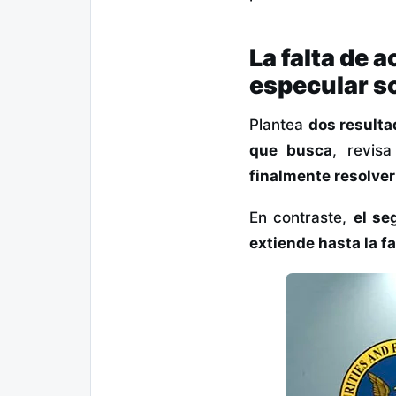
La falta de a
especular so
Plantea
dos resulta
que busca
, revis
finalmente resolver 
En contraste,
el se
extiende hasta la 