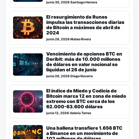
junio 30, 2026
·
Santiago Herrera
El resurgimiento de Runes
impulsa las transacciones diarias
de Bitcoin a máximos de abril de
2024
junio 26, 2026
·
Mateo Rivera
Vencimiento de opciones BTC en
Deribit: más de 10.000 millones
de dólares en valor nocional se
liquidan el 26 de junio
junio 26, 2026
·
Diego Navarro
El índice de Miedo y Codicia de
Bitcoin marca 12 en zona de miedo
extremo con BTC cerca de los
62.000-63.600 dólares
junio 12, 2026
·
Valeria Torres
Una ballena transfiere 1.656 BTC
a Binance en un movimiento de
102 millones de dólares