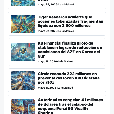
mayo 25, 2026
·
Luis Malavé
Tiger Research advierte que
acciones tokenizadas fragmentan
liquidez con 2.600 millones
mayo 22, 2026
·
Luis Malavé
KB Financial finaliza piloto de
stablecoin logrando reducción de
comisiones del 87% en Corea del
Sur
mayo 18, 2026
·
Luis Malavé
Circle recauda 222 millones en
preventa del token ARC liderada
por a16z
mayo 11, 2026
·
Luis Malavé
Autoridades congelan 41 millones
de dólares tras el colapso del
esquema Ponzi BG Wealth
Sharing