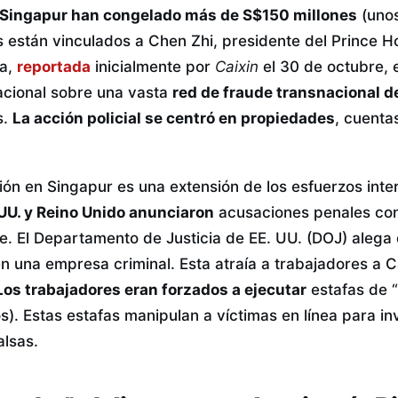
 Singapur han congelado más de S$150 millones
(unos
os están vinculados a Chen Zhi, presidente del Prince 
a,
reportada
inicialmente por
Caixin
el 30 de octubre, 
nacional sobre una vasta
red de fraude transnacional 
s.
La acción policial se centró en propiedades
, cuenta
ión en Singapur es una extensión de los esfuerzos inte
UU. y Reino Unido anunciaron
acusaciones penales con
. El Departamento de Justicia de EE. UU. (DOJ) alega
en una empresa criminal. Esta atraía a trabajadores a
Los trabajadores eran forzados a ejecutar
estafas de “
s). Estas estafas manipulan a víctimas en línea para inv
alsas.