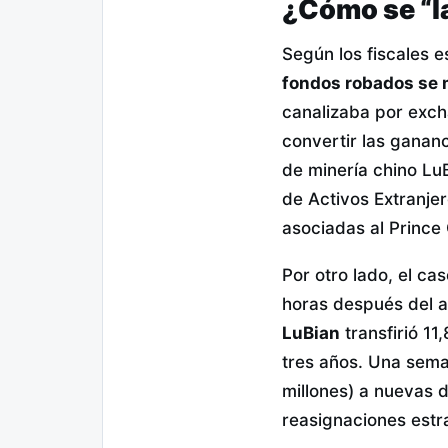
¿Cómo se “la
Según los fiscales 
fondos robados se
canalizaba por exch
convertir las gananci
de minería chino LuB
de Activos Extranje
asociadas al Prince
Por otro lado, el ca
horas después del a
LuBian
transfirió 11
tres años. Una sem
millones) a nuevas 
reasignaciones estr