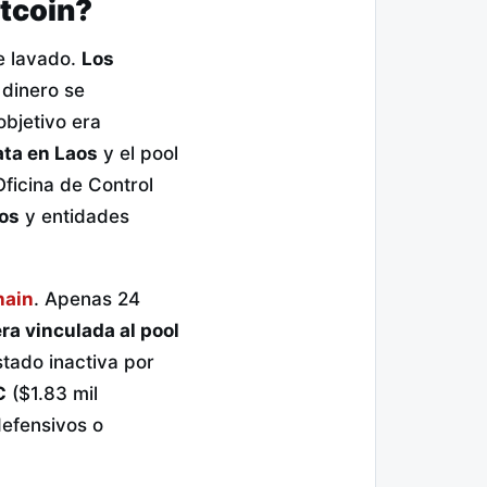
itcoin?
de lavado.
Los
dinero se
bjetivo era
ta en Laos
y el pool
Oficina de Control
uos
y entidades
hain
. Apenas 24
era vinculada al pool
stado inactiva por
C
($1.83 mil
defensivos o