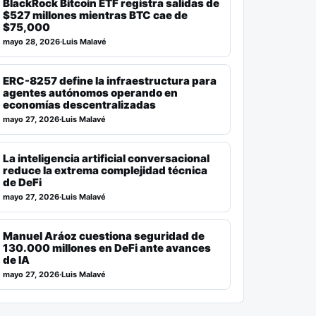
BlackRock Bitcoin ETF registra salidas de
$527 millones mientras BTC cae de
$75,000
mayo 28, 2026
·
Luis Malavé
ERC-8257 define la infraestructura para
agentes autónomos operando en
economías descentralizadas
mayo 27, 2026
·
Luis Malavé
La inteligencia artificial conversacional
reduce la extrema complejidad técnica
de DeFi
mayo 27, 2026
·
Luis Malavé
Manuel Aráoz cuestiona seguridad de
130.000 millones en DeFi ante avances
de IA
mayo 27, 2026
·
Luis Malavé