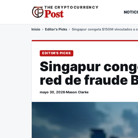
THE CRYPTOCURRENCY
Post
NOTIC
Inicio
Editor's Picks
Singapur congela $150M vinculados a s
EDITOR'S PICKS
Singapur cong
red de fraude 
mayo 30, 2026
·
Mason Clarke