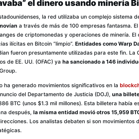
vaba” el dinero usando minería B
estadounidenses, la red utilizaba un complejo sistema 
 movían
a través de más de 100 empresas fantasma. El 
anges de criptomonedas y operaciones de minería. El o
as ilícitas en Bitcoin “limpio”.
Entidades como Warp Da
ian fueron presuntamente utilizadas para este fin. La 
ros de EE. UU. (OFAC) ya
ha sancionado a 146 individ
 Group.
so ha generado movimientos significativos en la
blockc
nuncio del Departamento de Justicia (DOJ),
una billet
,886 BTC (unos $1.3 mil millones). Esta billetera había e
ana después,
la misma entidad movió otros 15,959 BT
direcciones. Los analistas debaten si son movimientos 
atégicas.