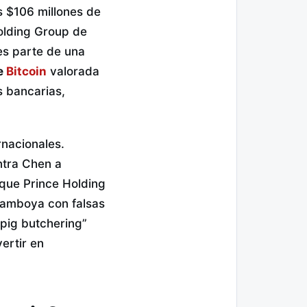
 $106 millones de
Holding Group de
es parte de una
de
Bitcoin
valorada
s bancarias,
rnacionales.
tra Chen a
 que Prince Holding
 Camboya con falsas
pig butchering”
ertir en