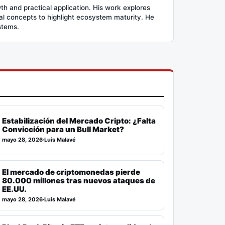
h and practical application. His work explores
l concepts to highlight ecosystem maturity. He
stems.
Estabilización del Mercado Cripto: ¿Falta
Convicción para un Bull Market?
mayo 28, 2026
·
Luis Malavé
El mercado de criptomonedas pierde
80.000 millones tras nuevos ataques de
EE.UU.
mayo 28, 2026
·
Luis Malavé