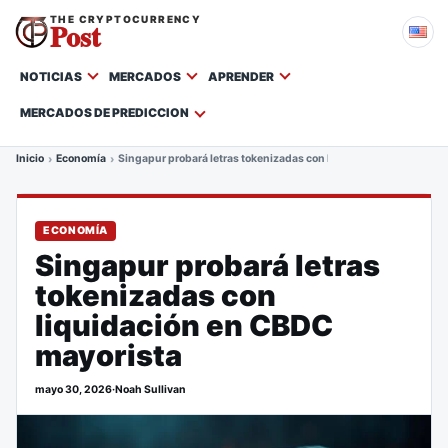
THE CRYPTOCURRENCY
Post
NOTICIAS
MERCADOS
APRENDER
MERCADOS DE PREDICCION
Inicio
Economía
Singapur probará letras tokenizadas con liquidación en CBDC m
ECONOMÍA
Singapur probará letras
tokenizadas con
liquidación en CBDC
mayorista
mayo 30, 2026
·
Noah Sullivan