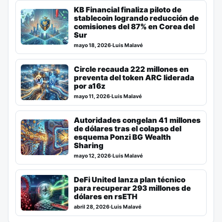
KB Financial finaliza piloto de
stablecoin logrando reducción de
comisiones del 87% en Corea del
Sur
mayo 18, 2026
·
Luis Malavé
Circle recauda 222 millones en
preventa del token ARC liderada
por a16z
mayo 11, 2026
·
Luis Malavé
Autoridades congelan 41 millones
de dólares tras el colapso del
esquema Ponzi BG Wealth
Sharing
mayo 12, 2026
·
Luis Malavé
DeFi United lanza plan técnico
para recuperar 293 millones de
dólares en rsETH
abril 28, 2026
·
Luis Malavé