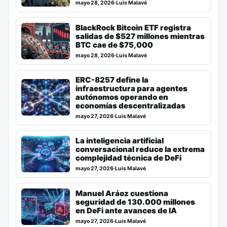
mayo 28, 2026
·
Luis Malavé
BlackRock Bitcoin ETF registra
salidas de $527 millones mientras
BTC cae de $75,000
mayo 28, 2026
·
Luis Malavé
ERC-8257 define la
infraestructura para agentes
autónomos operando en
economías descentralizadas
mayo 27, 2026
·
Luis Malavé
La inteligencia artificial
conversacional reduce la extrema
complejidad técnica de DeFi
mayo 27, 2026
·
Luis Malavé
Manuel Aráoz cuestiona
seguridad de 130.000 millones
en DeFi ante avances de IA
mayo 27, 2026
·
Luis Malavé