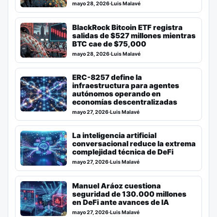
mayo 28, 2026
·
Luis Malavé
BlackRock Bitcoin ETF registra
salidas de $527 millones mientras
BTC cae de $75,000
mayo 28, 2026
·
Luis Malavé
ERC-8257 define la
infraestructura para agentes
autónomos operando en
economías descentralizadas
mayo 27, 2026
·
Luis Malavé
La inteligencia artificial
conversacional reduce la extrema
complejidad técnica de DeFi
mayo 27, 2026
·
Luis Malavé
Manuel Aráoz cuestiona
seguridad de 130.000 millones
en DeFi ante avances de IA
mayo 27, 2026
·
Luis Malavé