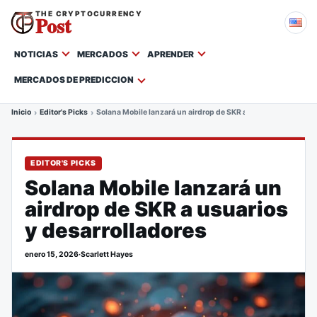
THE CRYPTOCURRENCY
Post
NOTICIAS
MERCADOS
APRENDER
MERCADOS DE PREDICCION
Inicio
Editor's Picks
Solana Mobile lanzará un airdrop de SKR a usuarios y desarro
EDITOR'S PICKS
Solana Mobile lanzará un
airdrop de SKR a usuarios
y desarrolladores
enero 15, 2026
·
Scarlett Hayes