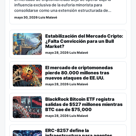
influencia exclusiva de la euforia minorista para
consolidarse como una extensión estructurada de…
mayo 30, 2026
·
Luis Malavé
Estabilización del Mercado Cripto:
¿Falta Convicción para un Bull
Market?
mayo 28, 2026
·
Luis Malavé
El mercado de criptomonedas
pierde 80.000 millones tras
nuevos ataques de EE.UU.
mayo 28, 2026
·
Luis Malavé
BlackRock Bitcoin ETF registra
salidas de $527 millones mientras
BTC cae de $75,000
mayo 28, 2026
·
Luis Malavé
ERC-8257 define la
infraestructura para agentes