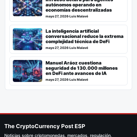
autónomos operando en
economías descentralizadas
mayo 27, 2026
·
Luis Malavé
La inteligencia artificial
conversacional reduce la extrema
complejidad técnica de DeFi
mayo 27, 2026
·
Luis Malavé
Manuel Aráoz cuestiona
seguridad de 130.000 millones
en DeFi ante avances de IA
mayo 27, 2026
·
Luis Malavé
The CryptoCurrency Post ESP
Noticias sobre criptomonedas, mercados, regulación,