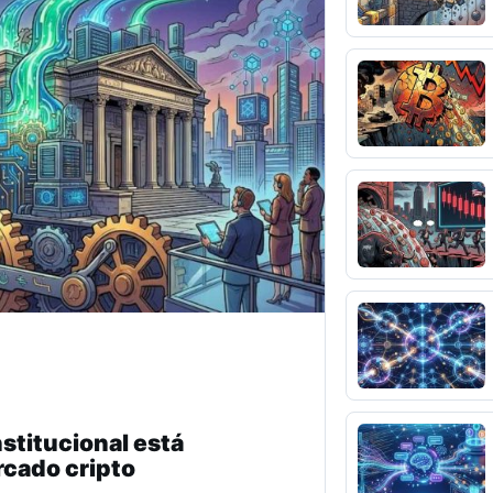
stitucional está
rcado cripto