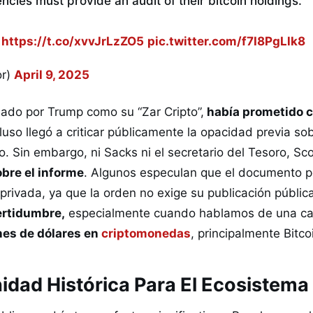
cies must provide an audit of their bitcoin holdings.
o
https://t.co/xvvJrLzZO5
pic.twitter.com/f7I8PgLlk8
or)
April 9, 2025
ado por Trump como su “Zar Cripto”,
había prometido c
cluso llegó a criticar públicamente la opacidad previa so
no. Sin embargo, ni Sacks ni el secretario del Tesoro, Sc
obre el informe
. Algunos especulan que el documento p
rivada, ya que la orden no exige su publicación pública
ertidumbre,
especialmente cuando hablamos de una ca
ones de dólares en
criptomonedas
, principalmente Bitco
dad Histórica Para El Ecosistema