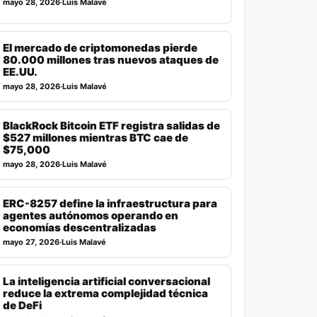
mayo 28, 2026
·
Luis Malavé
El mercado de criptomonedas pierde
80.000 millones tras nuevos ataques de
EE.UU.
mayo 28, 2026
·
Luis Malavé
BlackRock Bitcoin ETF registra salidas de
$527 millones mientras BTC cae de
$75,000
mayo 28, 2026
·
Luis Malavé
ERC-8257 define la infraestructura para
agentes autónomos operando en
economías descentralizadas
mayo 27, 2026
·
Luis Malavé
La inteligencia artificial conversacional
reduce la extrema complejidad técnica
de DeFi