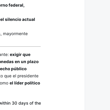
rno federal,
el silencio actual
s
, mayormente
ante:
exigir que
monedas en un plazo
hecho público
pto que el presidente
 como
el líder político
within 30 days of the