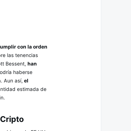
umplir con la orden
bre las tenencias
ott Bessent,
han
odría haberse
. Aun así,
el
ntidad estimada de
in.
 Cripto