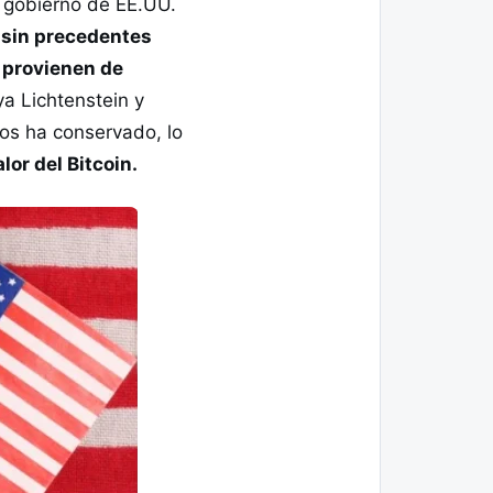
el gobierno de EE.UU.
l sin precedentes
 provienen de
ya Lichtenstein y
los ha conservado, lo
lor del Bitcoin.