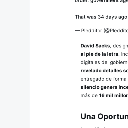
order, government agen
That was 34 days ag
— Pledditor (@Pleddit
David Sacks,
design
al pie de la letra
. In
digitales del gobier
revelado detalles s
entregado de forma p
silencio genera inc
más de
16 mil mill
Una Oportuni