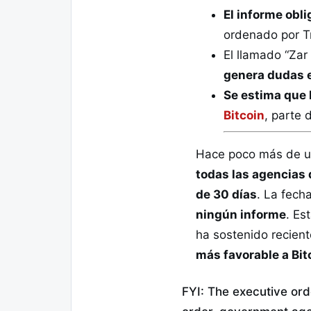
El informe obl
ordenado por T
El llamado “Zar
genera dudas 
Se estima que 
Bitcoin
, parte 
Hace poco más de u
todas las agencias 
de 30 días
. La fech
ningún informe
. Es
ha sostenido recien
más favorable a Bit
FYI: The executive ord