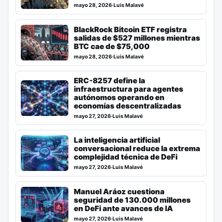
mayo 28, 2026
·
Luis Malavé
BlackRock Bitcoin ETF registra
salidas de $527 millones mientras
BTC cae de $75,000
mayo 28, 2026
·
Luis Malavé
ERC-8257 define la
infraestructura para agentes
autónomos operando en
economías descentralizadas
mayo 27, 2026
·
Luis Malavé
La inteligencia artificial
conversacional reduce la extrema
complejidad técnica de DeFi
mayo 27, 2026
·
Luis Malavé
Manuel Aráoz cuestiona
seguridad de 130.000 millones
en DeFi ante avances de IA
mayo 27, 2026
·
Luis Malavé