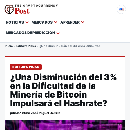
THE CRYPTOCURRENCY
Post
NOTICIAS
MERCADOS
APRENDER
MERCADOS DE PREDICCION
Inicio
Editor's Picks
¿Una Disminución del 3% en la Dificultad de la Minería de Bit
EDITOR'S PICKS
¿Una Disminución del 3%
en la Dificultad de la
Minería de Bitcoin
Impulsará el Hashrate?
julio 27, 2023
·
José Miguel Carrillo