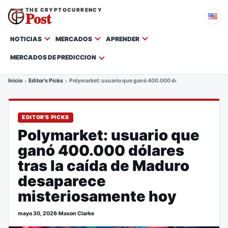
THE CRYPTOCURRENCY
Post
NOTICIAS
MERCADOS
APRENDER
MERCADOS DE PREDICCION
Inicio
Editor's Picks
Polymarket: usuario que ganó 400.000 dólares tras la caída
EDITOR'S PICKS
Polymarket: usuario que
ganó 400.000 dólares
tras la caída de Maduro
desaparece
misteriosamente hoy
mayo 30, 2026
·
Mason Clarke