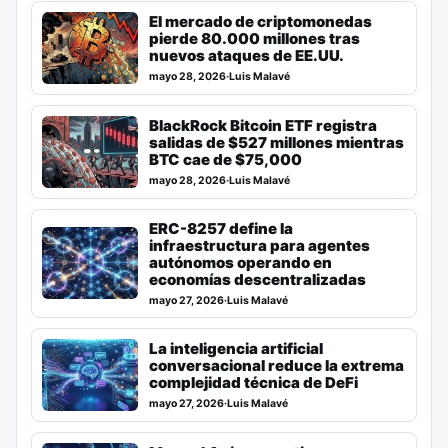
El mercado de criptomonedas
pierde 80.000 millones tras
nuevos ataques de EE.UU.
mayo 28, 2026
·
Luis Malavé
BlackRock Bitcoin ETF registra
salidas de $527 millones mientras
BTC cae de $75,000
mayo 28, 2026
·
Luis Malavé
ERC-8257 define la
infraestructura para agentes
autónomos operando en
economías descentralizadas
mayo 27, 2026
·
Luis Malavé
La inteligencia artificial
conversacional reduce la extrema
complejidad técnica de DeFi
mayo 27, 2026
·
Luis Malavé