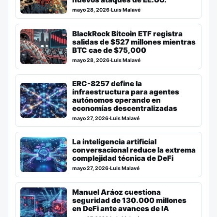
mayo 28, 2026
·
Luis Malavé
BlackRock Bitcoin ETF registra
salidas de $527 millones mientras
BTC cae de $75,000
mayo 28, 2026
·
Luis Malavé
ERC-8257 define la
infraestructura para agentes
autónomos operando en
economías descentralizadas
mayo 27, 2026
·
Luis Malavé
La inteligencia artificial
conversacional reduce la extrema
complejidad técnica de DeFi
mayo 27, 2026
·
Luis Malavé
Manuel Aráoz cuestiona
seguridad de 130.000 millones
en DeFi ante avances de IA