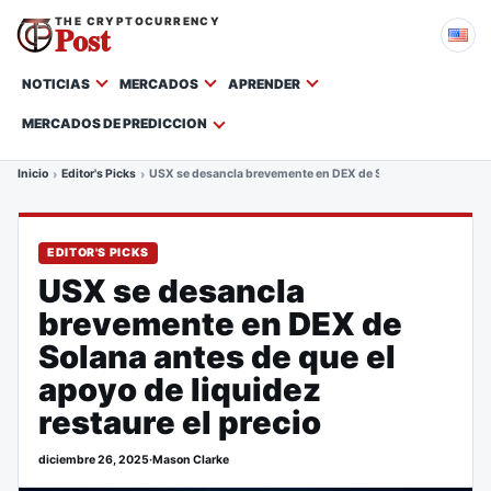
THE CRYPTOCURRENCY
Post
NOTICIAS
MERCADOS
APRENDER
MERCADOS DE PREDICCION
Inicio
Editor's Picks
USX se desancla brevemente en DEX de Solana antes de que el
EDITOR'S PICKS
USX se desancla
brevemente en DEX de
Solana antes de que el
apoyo de liquidez
restaure el precio
diciembre 26, 2025
·
Mason Clarke