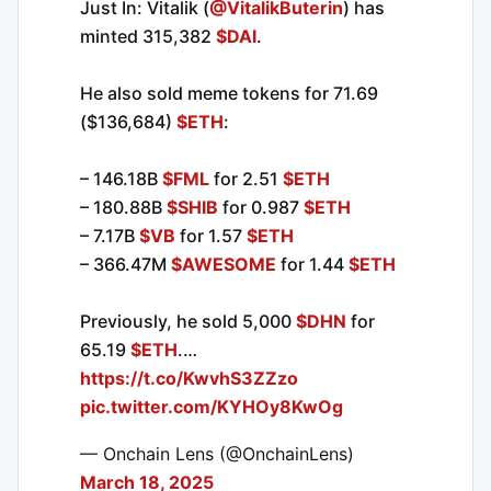
Just In: Vitalik (
@VitalikButerin
) has
minted 315,382
$DAI
.
He also sold meme tokens for 71.69
($136,684)
$ETH
:
– 146.18B
$FML
for 2.51
$ETH
– 180.88B
$SHIB
for 0.987
$ETH
– 7.17B
$VB
for 1.57
$ETH
– 366.47M
$AWESOME
for 1.44
$ETH
Previously, he sold 5,000
$DHN
for
65.19
$ETH
.…
https://t.co/KwvhS3ZZzo
pic.twitter.com/KYHOy8KwOg
— Onchain Lens (@OnchainLens)
March 18, 2025