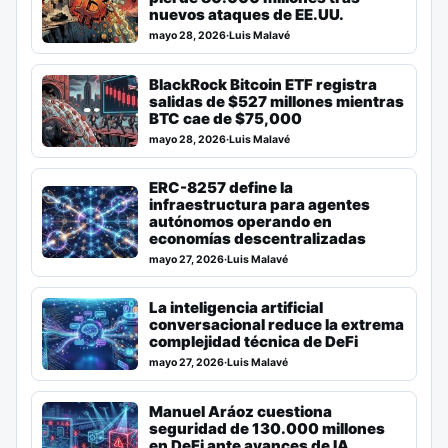
nuevos ataques de EE.UU.
mayo 28, 2026
·
Luis Malavé
BlackRock Bitcoin ETF registra
salidas de $527 millones mientras
BTC cae de $75,000
mayo 28, 2026
·
Luis Malavé
ERC-8257 define la
infraestructura para agentes
autónomos operando en
economías descentralizadas
mayo 27, 2026
·
Luis Malavé
La inteligencia artificial
conversacional reduce la extrema
complejidad técnica de DeFi
mayo 27, 2026
·
Luis Malavé
Manuel Aráoz cuestiona
seguridad de 130.000 millones
en DeFi ante avances de IA