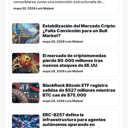
consolidarse como una extensión estructurada de…
mayo 30, 2026
·
Luis Malavé
Estabilización del Mercado Cripto:
¿Falta Convicción para un Bull
Market?
mayo 28, 2026
·
Luis Malavé
El mercado de criptomonedas
pierde 80.000 millones tras
nuevos ataques de EE.UU.
mayo 28, 2026
·
Luis Malavé
BlackRock Bitcoin ETF registra
salidas de $527 millones mientras
BTC cae de $75,000
mayo 28, 2026
·
Luis Malavé
ERC-8257 define la
infraestructura para agentes
autónomos operando en