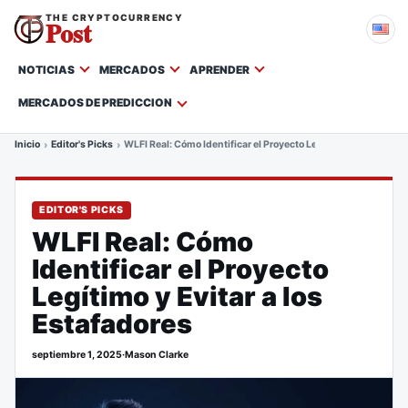
THE CRYPTOCURRENCY
Post
NOTICIAS
MERCADOS
APRENDER
MERCADOS DE PREDICCION
Inicio
Editor's Picks
WLFI Real: Cómo Identificar el Proyecto Legítimo y Evitar a lo
EDITOR'S PICKS
WLFI Real: Cómo
Identificar el Proyecto
Legítimo y Evitar a los
Estafadores
septiembre 1, 2025
·
Mason Clarke