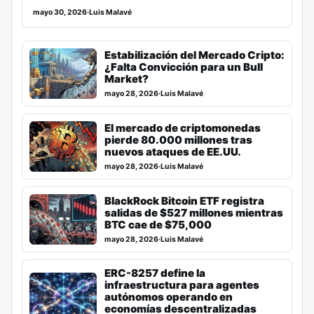
mayo 30, 2026
·
Luis Malavé
Estabilización del Mercado Cripto:
¿Falta Convicción para un Bull
Market?
mayo 28, 2026
·
Luis Malavé
El mercado de criptomonedas
pierde 80.000 millones tras
nuevos ataques de EE.UU.
mayo 28, 2026
·
Luis Malavé
BlackRock Bitcoin ETF registra
salidas de $527 millones mientras
BTC cae de $75,000
mayo 28, 2026
·
Luis Malavé
ERC-8257 define la
infraestructura para agentes
autónomos operando en
economías descentralizadas