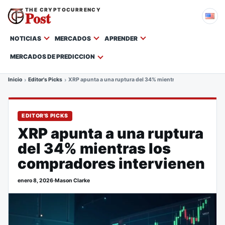
THE CRYPTOCURRENCY
Post
NOTICIAS
MERCADOS
APRENDER
MERCADOS DE PREDICCION
Inicio
Editor's Picks
XRP apunta a una ruptura del 34% mientras los compradores 
EDITOR'S PICKS
XRP apunta a una ruptura
del 34% mientras los
compradores intervienen
enero 8, 2026
·
Mason Clarke