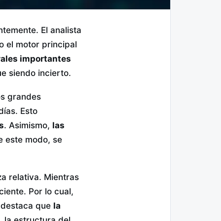
ntemente. El analista
o el motor principal
rales importantes
e siendo incierto.
Los grandes
días. Esto
s
. Asimismo,
las
e este modo, se
a relativa. Mientras
ente. Por lo cual,
 destaca que
la
 la estructura del