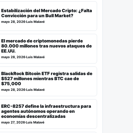
Estabilización del Mercado Cripto: ¿Falta
Convicción para un Bull Market?
mayo 28, 2026
·
Luis Malavé
El mercado de criptomonedas pierde
80.000 millones tras nuevos ataques de
EE.UU.
mayo 28, 2026
·
Luis Malavé
BlackRock Bitcoin ETF registra salidas de
$527 millones mientras BTC cae de
$75,000
mayo 28, 2026
·
Luis Malavé
ERC-8257 define la infraestructura para
agentes autónomos operando en
economías descentralizadas
mayo 27, 2026
·
Luis Malavé