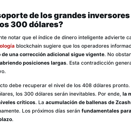
soporte de los grandes inversores
los 300 dólares?
e notar que el índice de dinero inteligente advierte ca
ología
blockchain sugiere que los operadores informa
o de una corrección adicional sigue vigente
. No obsta
abriendo posiciones largas
. Esta contradicción genera
vo.
cto debe recuperar el nivel de los 408 dólares pronto.
lares, los 300 dólares serán inevitables. Por ende,
la 
iveles críticos
. La
acumulación de ballenas de Zcash
mamente. Los próximos días serán
fundamentales para 
plazo
.