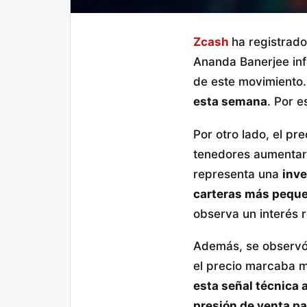
Zcash
ha registrado
Ananda Banerjee in
de este movimiento
esta semana
. Por e
Por otro lado, el pr
tenedores aumentaro
representa una
inve
carteras más peque
observa un interés 
Además, se observó u
el precio marcaba mí
esta señal técnica a
presión de venta p