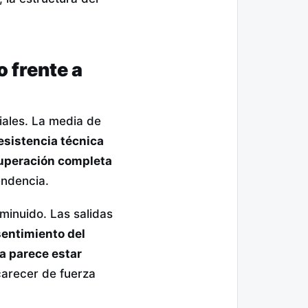
 frente a
iales. La media de
esistencia técnica
cuperación completa
endencia.
sminuido. Las salidas
sentimiento del
a parece estar
 carecer de fuerza