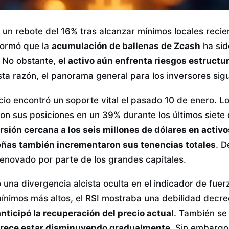
 un rebote del 16% tras alcanzar mínimos locales recie
formó que la
acumulación de ballenas de Zcash
ha sid
. No obstante,
el activo aún enfrenta riesgos estructu
sta razón, el panorama general para los inversores sigu
ecio encontró un soporte vital el pasado 10 de enero. 
n sus posiciones en un 39% durante los últimos siete 
rsión cercana a los seis millones de dólares en activo
ñas también incrementaron sus tenencias totales
. D
renovado por parte de los grandes capitales.
na divergencia alcista oculta en el indicador de fuerz
nimos más altos, el RSI mostraba una debilidad decreci
nticipó la recuperación del precio actual
. También se
arece estar disminuyendo gradualmente
. Sin embargo,