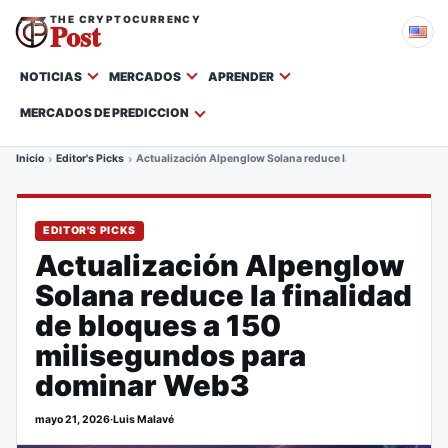
THE CRYPTOCURRENCY
Post
NOTICIAS
MERCADOS
APRENDER
MERCADOS DE PREDICCION
Inicio
Editor's Picks
Actualización Alpenglow Solana reduce la finalidad de bloq
EDITOR'S PICKS
Actualización Alpenglow
Solana reduce la finalidad
de bloques a 150
milisegundos para
dominar Web3
mayo 21, 2026
·
Luis Malavé