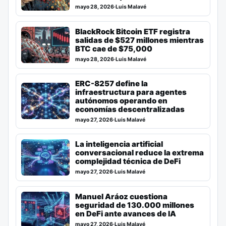
mayo 28, 2026
·
Luis Malavé
BlackRock Bitcoin ETF registra
salidas de $527 millones mientras
BTC cae de $75,000
mayo 28, 2026
·
Luis Malavé
ERC-8257 define la
infraestructura para agentes
autónomos operando en
economías descentralizadas
mayo 27, 2026
·
Luis Malavé
La inteligencia artificial
conversacional reduce la extrema
complejidad técnica de DeFi
mayo 27, 2026
·
Luis Malavé
Manuel Aráoz cuestiona
seguridad de 130.000 millones
en DeFi ante avances de IA
mayo 27, 2026
·
Luis Malavé